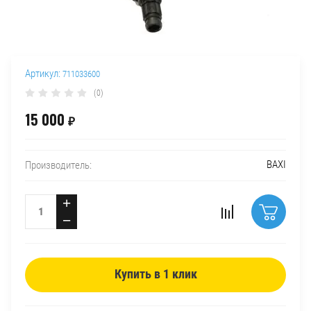
Артикул:
711033600
(0)
15 000
₽
BAXI
Производитель:
+
−
Купить в 1 клик