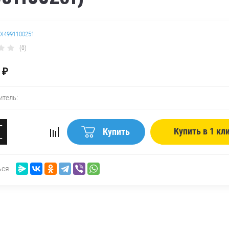
X4991100251
(0)
₽
итель:
+
Купить в 1 кл
Купить
−
ься