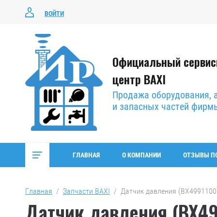
ВОЙТИ
Официальный серви
центр BAXI
Продажа оборудования, 
и запасных частей фирм
ГЛАВНАЯ
О КОМПАНИИ
ОТЗЫВЫ П
Главная
  /  
Запчасти BAXI
  /  Датчик давления (BX4991100
Датчик давления (BX49