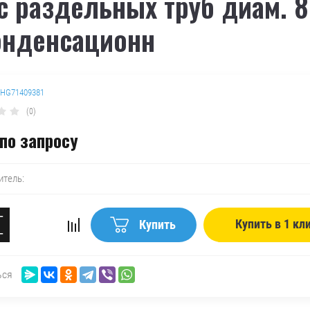
с раздельных труб диам. 
онденсационн
HG71409381
(0)
по запросу
итель:
+
Купить в 1 кл
Купить
−
ься