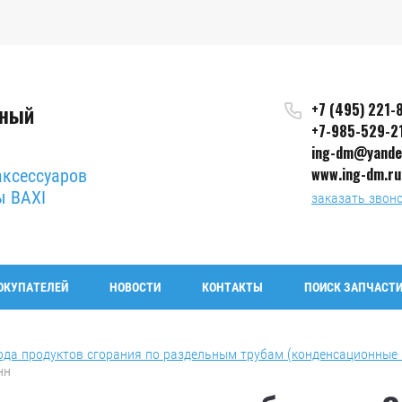
сный
+7 (495) 221-
+7-985-529-2
ing-dm@yande
www.ing-dm.ru
аксессуаров
ы BAXI
заказать звон
ОКУПАТЕЛЕЙ
НОВОСТИ
КОНТАКТЫ
ПОИСК ЗАПЧАСТИ
ода продуктов сгорания по раздельным трубам (конденсационные 
нн