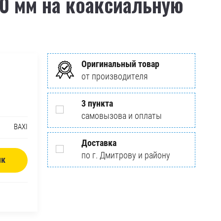
80 мм на коаксиальную
Оригинальный товар
от производителя
3 пункта
самовызова и оплаты
BAXI
Доставка
по г. Дмитрову и району
ик